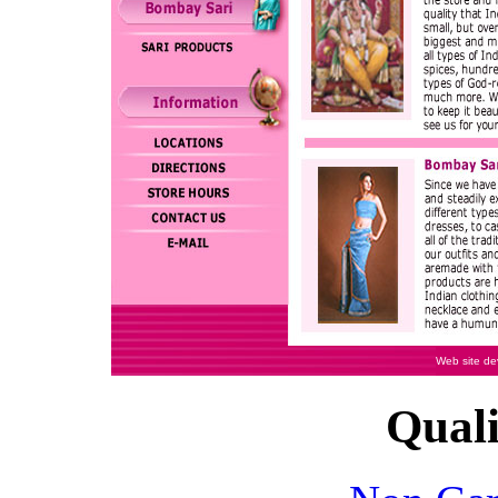
Web site de
Quali